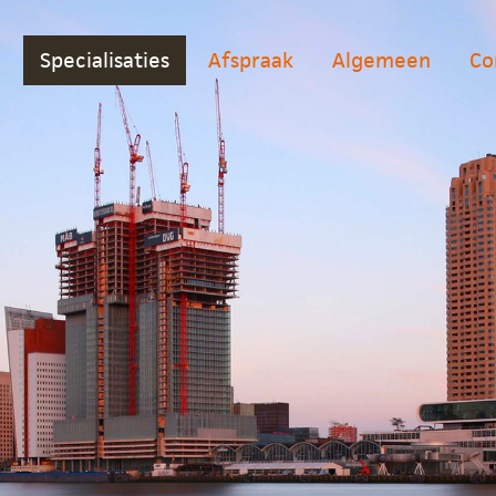
j
Specialisaties
Afspraak
Algemeen
Co