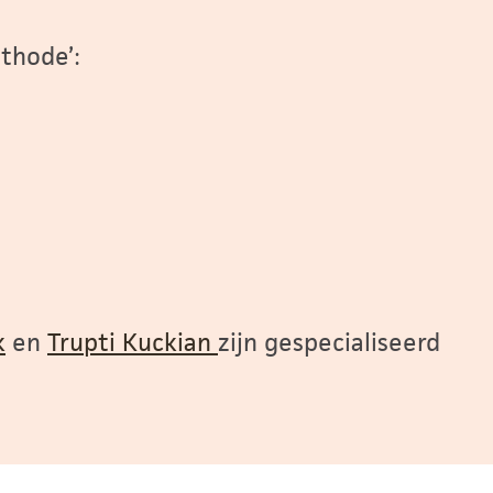
thode’:
k
en
Trupti Kuckian
zijn gespecialiseerd