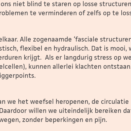
 ons niet blind te staren op losse structur
roblemen te verminderen of zelfs op te los
j elkaar. Alle zogenaamde ‘fasciale structure
astisch, flexibel en hydraulisch. Dat is moo
 verduren krijgt. Als er langdurig stress op 
elcellen), kunnen allerlei klachten ontstaa
riggerpoints.
n we het weefsel heropenen, de circulatie 
Daardoor willen we uiteindelijk bereiken d
ewegen, zonder beperkingen en pijn.