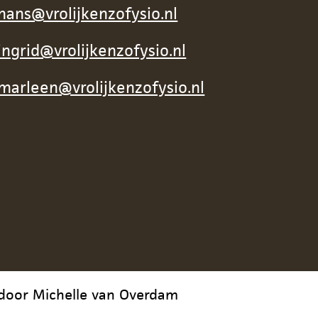
hans@vrolijkenzofysio.nl
ingrid@vrolijkenzofysio.nl
marleen@vrolijkenzofysio.nl
 door Michelle van Overdam