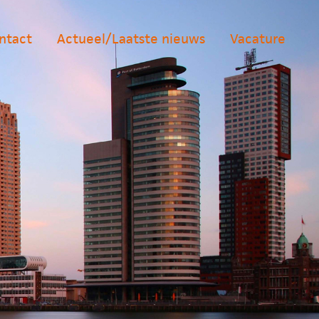
ntact
Actueel/Laatste nieuws
Vacature