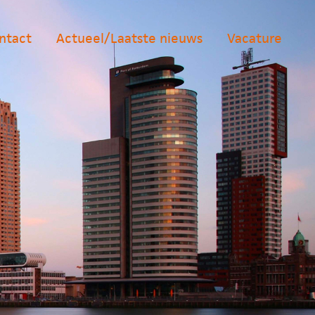
ntact
Actueel/Laatste nieuws
Vacature