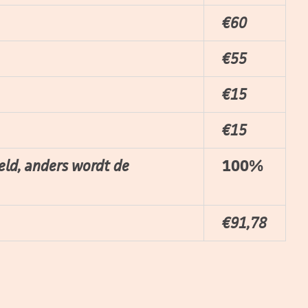
€
60
€5
5
€15
€15
ld, anders wordt de
100%
€91,78