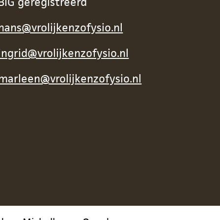
BIG geregistreerd
hans@vrolijkenzofysio.nl
ingrid@vrolijkenzofysio.nl
marleen@vrolijkenzofysio.nl