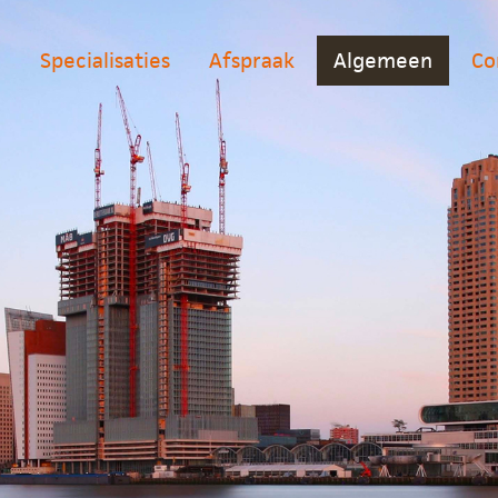
j
Specialisaties
Afspraak
Algemeen
Co